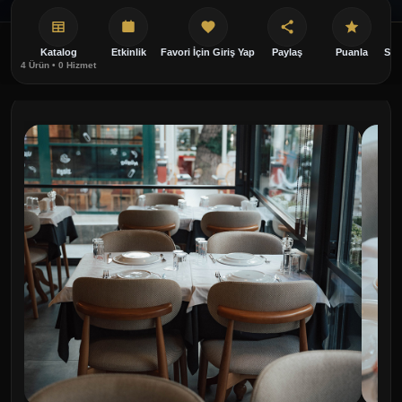
Katalog
Etkinlik
Favori İçin Giriş Yap
Paylaş
Puanla
Sor
4 Ürün • 0 Hizmet