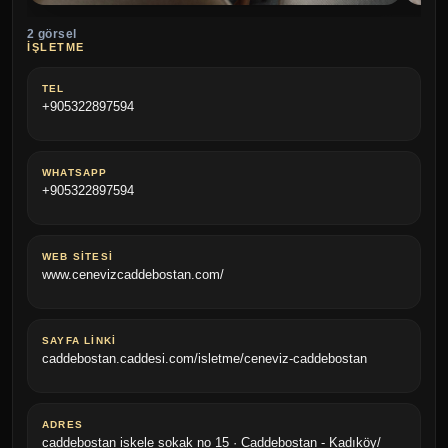
2 görsel
BÜYÜT
Ceneviz Caddebostan
Cene
İŞLETME
TEL
+905322897594
WHATSAPP
+905322897594
WEB SITESI
www.cenevizcaddebostan.com/
SAYFA LINKI
caddebostan.caddesi.com/isletme/ceneviz-caddebostan
ADRES
caddebostan iskele sokak no 15 · Caddebostan - Kadıköy/