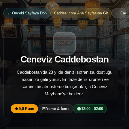
← Önceki Sayfaya Dön
Caddesi.com Ana Sayfasına Git
← Cadde
Ceneviz Caddebostan
Caddebostan’da 23 yıldır denizi sofranıza, dostluğu
masanıza getiriyoruz. En taze deniz ürünleri ve
samimi bir atmosferde buluşmak için Ceneviz
Meyhane’ye bekleriz.
5,0 Puan
Yeme & İçme
12:00 - 02:00