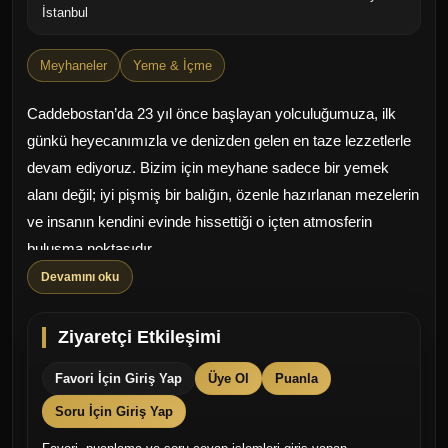
İstanbul
Meyhaneler
Yeme & İçme
Caddebostan’da 23 yıl önce başlayan yolculuğumuza, ilk
günkü heyecanımızla ve denizden gelen en taze lezzetlerle
devam ediyoruz. Bizim için meyhane sadece bir yemek
alanı değil; iyi pişmiş bir balığın, özenle hazırlanan mezelerin
ve insanın kendini evinde hissettiği o içten atmosferin
buluşma noktasıdır.
Devamını oku
Neden Ceneviz Meyhane?
Ziyaretçi Etkileşimi
Denizden Sofraya Tazelik: Her sabah halden bizzat
Favori İçin Giriş Yap
Üye Ol
Puanla
seçtiğimiz balıklar, mutfağımızda ustalarımızın emeğiyle
tam kıvamında pişerek tabağınıza gelir.
Soru İçin Giriş Yap